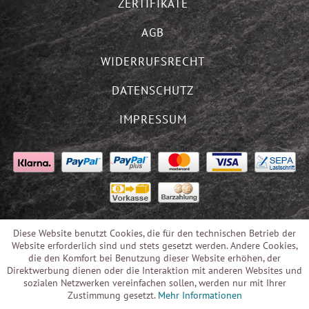
ZERTIFIKATE
AGB
WIDERRUFSRECHT
DATENSCHUTZ
IMPRESSUM
Diese Website benutzt Cookies, die für den technischen Betrieb der
Website erforderlich sind und stets gesetzt werden. Andere Cookies,
die den Komfort bei Benutzung dieser Website erhöhen, der
Direktwerbung dienen oder die Interaktion mit anderen Websites und
sozialen Netzwerken vereinfachen sollen, werden nur mit Ihrer
Zustimmung gesetzt.
Mehr Informationen