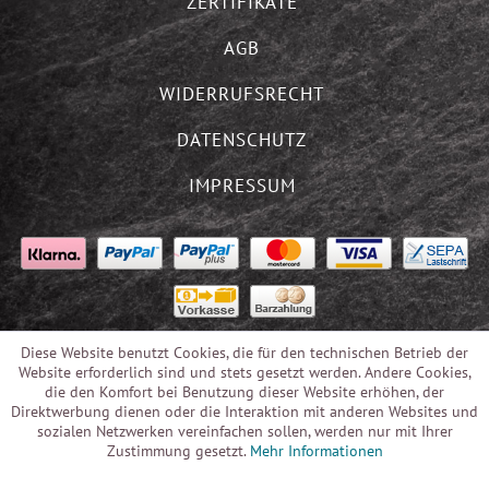
ZERTIFIKATE
AGB
WIDERRUFSRECHT
DATENSCHUTZ
IMPRESSUM
Diese Website benutzt Cookies, die für den technischen Betrieb der
Website erforderlich sind und stets gesetzt werden. Andere Cookies,
die den Komfort bei Benutzung dieser Website erhöhen, der
Direktwerbung dienen oder die Interaktion mit anderen Websites und
sozialen Netzwerken vereinfachen sollen, werden nur mit Ihrer
Zustimmung gesetzt.
Mehr Informationen