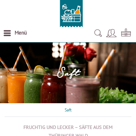
Menü
Saft
Saft
FRUCHTIG UND LECKER – SÄFTE AUS DEM
THÜRINGER WALD