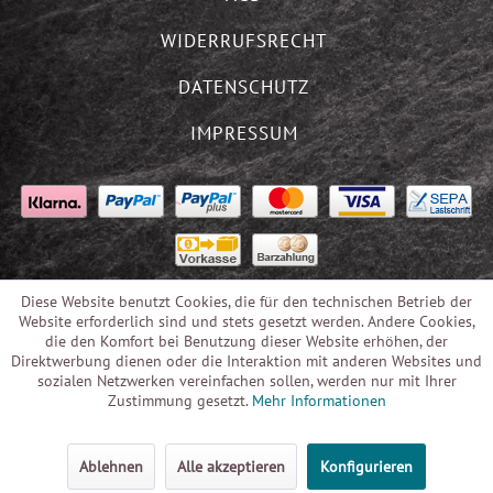
WIDERRUFSRECHT
DATENSCHUTZ
IMPRESSUM
Diese Website benutzt Cookies, die für den technischen Betrieb der
Website erforderlich sind und stets gesetzt werden. Andere Cookies,
die den Komfort bei Benutzung dieser Website erhöhen, der
Direktwerbung dienen oder die Interaktion mit anderen Websites und
sozialen Netzwerken vereinfachen sollen, werden nur mit Ihrer
Zustimmung gesetzt.
Mehr Informationen
Ablehnen
Alle akzeptieren
Konfigurieren