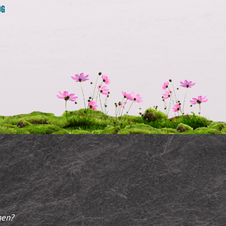
OG
gen?