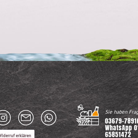
Sie haben Fra
03679-78916
WhatsApp 0
65851472
iderruf erklären