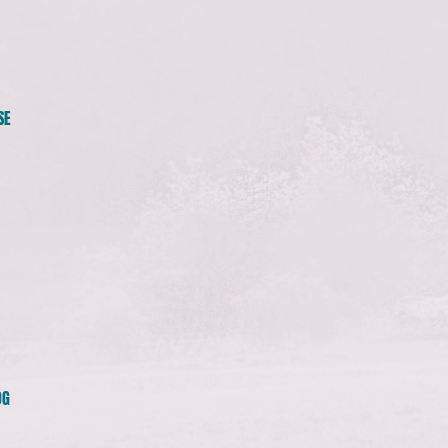
SE
OG