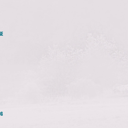
SE
OG