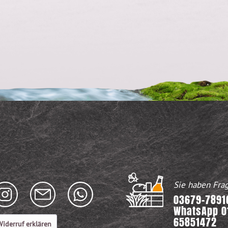
Sie haben Fra
03679-78916
WhatsApp 0
65851472
iderruf erklären