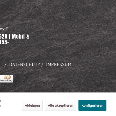
gen?
20 | Mobil &
155-
HT
DATENSCHUTZ
IMPRESSUM
n
n
Ablehnen
Alle akzeptieren
Konfigurieren