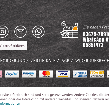
Sie haben Fra
03679-78916
WhatsApp 0
65851472
iderruf erklären
FÖRDERUNG
ZERTIFIKATE
AGB
WIDERRUFSREC
ebsite erforderlich sind und stets gesetzt werden. Andere Cookies, die de
enen oder die Interaktion mit anderen Websites und sozialen Netzwerke
Informationen