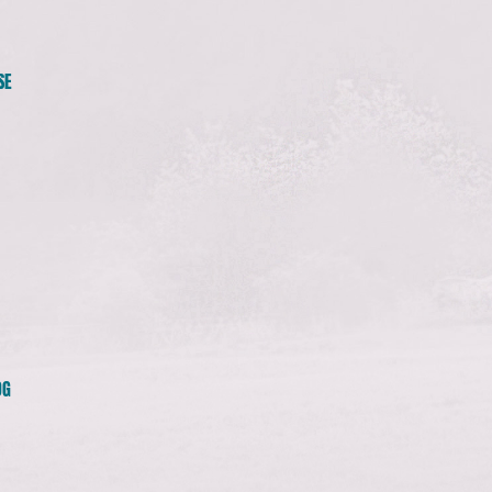
SE
OG