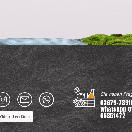
Sie haben Fra
03679-78916
WhatsApp 0
65851472
iderruf erklären