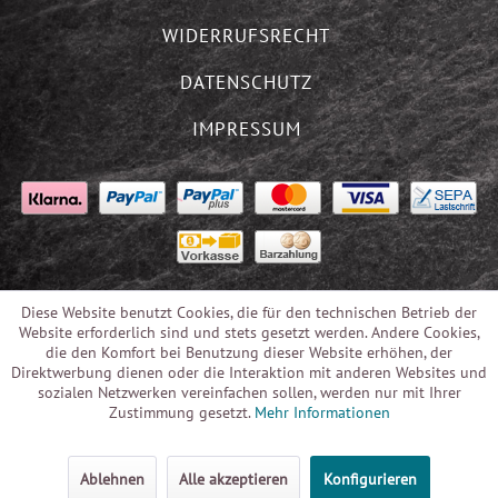
WIDERRUFSRECHT
DATENSCHUTZ
IMPRESSUM
Diese Website benutzt Cookies, die für den technischen Betrieb der
Website erforderlich sind und stets gesetzt werden. Andere Cookies,
die den Komfort bei Benutzung dieser Website erhöhen, der
Direktwerbung dienen oder die Interaktion mit anderen Websites und
sozialen Netzwerken vereinfachen sollen, werden nur mit Ihrer
Zustimmung gesetzt.
Mehr Informationen
Ablehnen
Alle akzeptieren
Konfigurieren