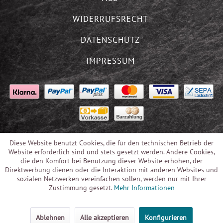
WIDERRUFSRECHT
DATENSCHUTZ
IMPRESSUM
Diese Website benutzt Cookies, die für den technischen Betrieb der
Website erforderlich sind und stets gesetzt werden. Andere Cookies,
die den Komfort bei Benutzung dieser Website erhöhen, der
Direktwerbung dienen oder die Interaktion mit anderen Websites und
sozialen Netzwerken vereinfachen sollen, werden nur mit Ihrer
Zustimmung gesetzt.
Mehr Informationen
Ablehnen
Alle akzeptieren
Konfigurieren