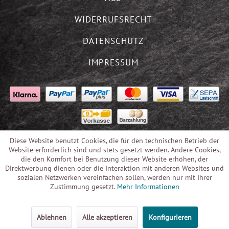
WIDERRUFSRECHT
DATENSCHUTZ
IMPRESSUM
Diese Website benutzt Cookies, die für den technischen Betrieb der
Website erforderlich sind und stets gesetzt werden. Andere Cookies,
die den Komfort bei Benutzung dieser Website erhöhen, der
Direktwerbung dienen oder die Interaktion mit anderen Websites und
sozialen Netzwerken vereinfachen sollen, werden nur mit Ihrer
Zustimmung gesetzt.
Mehr Informationen
Ablehnen
Alle akzeptieren
Konfigurieren