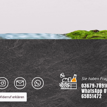
Sie haben Fra
03679-78916
WhatsApp 0
65851472
iderruf erklären