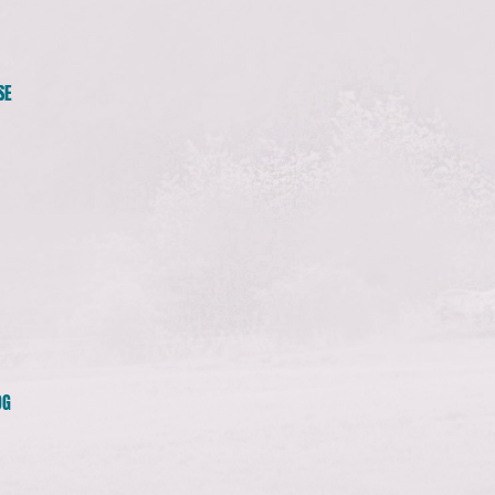
SE
OG