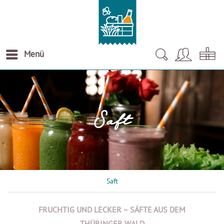
Menü
Saft
Saft
FRUCHTIG UND LECKER – SÄFTE AUS DEM
THÜRINGER WALD