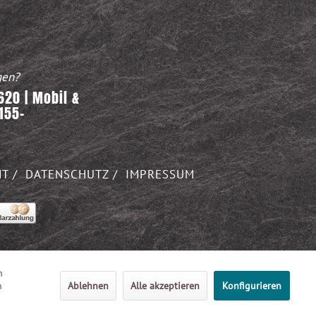
gen?
20 | Mobil &
155-
HT
DATENSCHUTZ
IMPRESSUM
n
n
Ablehnen
Alle akzeptieren
Konfigurieren