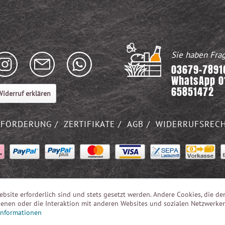
Sie haben Fra
03679-78916
WhatsApp 0
65851472
iderruf erklären
FÖRDERUNG
ZERTIFIKATE
AGB
WIDERRUFSREC
ebsite erforderlich sind und stets gesetzt werden. Andere Cookies, die de
enen oder die Interaktion mit anderen Websites und sozialen Netzwerke
Informationen