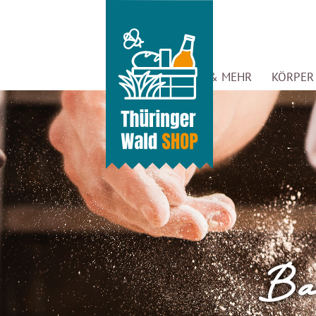
GENUSS & MEHR
KÖRPER 
Ba