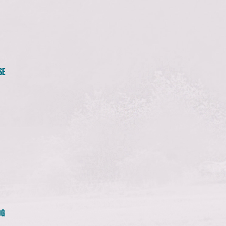
SE
OG