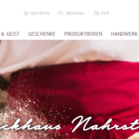
VIELFÄLTIG
REGIONAL
FAIR
& GEIST
GESCHENKE
PRODUKTBOXEN
HANDWERK
ckhaus Nahrst