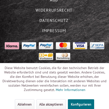
WIDERRUFSRECHT
DATENSCHUTZ
IMPRESSUM
Diese Website benutzt Cookies, die für den technischen Betrieb der
Website erforderlich sind und stets gesetzt werden. Andere Cookies,
die den Komfort bei Benutzung dieser Website erhöhen, der
Direktwerbung dienen oder die Interaktion mit anderen Websites und
sozialen Netzwerken vereinfachen sollen, werden nur mit Ihrer
Zustimmung gesetzt.
Mehr Informationen
Ablehnen
Alle akzeptieren
Konfigurieren