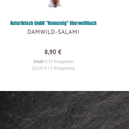
Naturfleisch GmbH "Rennsteig" Oberweißbach
DAMWILD-SALAMI
8,90 €
Inhalt
0.35 Kilogramm
(25,43 € / 1 Kilogramm)